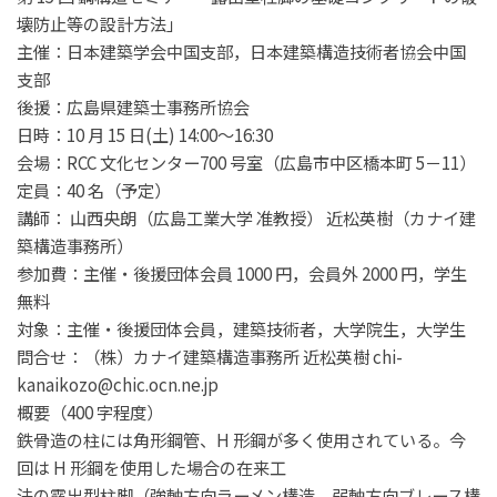
壊防止等の設計方法」
主催：日本建築学会中国支部，日本建築構造技術者協会中国
支部
後援：広島県建築士事務所協会
日時：
10
月
15
日
(
土
)
14:00
～
16:30
会場：
RCC
文化センター
700
号室（広島市中区橋本町
5
－
11
）
定員：
40
名（予定）
講師：
山西央朗（広島工業大学
准教授）
近松英樹（カナイ建
築構造事務所）
参加費：主催・後援団体会員
1000
円，会員外
2000
円，学生
無料
対象：主催・後援団体会員，建築技術者，大学院生，大学生
問合せ：
（株）カナイ建築構造事務所
近松英樹
chi-
kanaikozo@chic.ocn.ne.jp
概要（
400
字程度）
鉄骨造の柱には角形鋼管、
H
形鋼が多く使用されている。今
回は
H
形鋼を使用した場合の在来工
法の露出型柱脚（強軸方向ラーメン構造、弱軸方向ブレース構