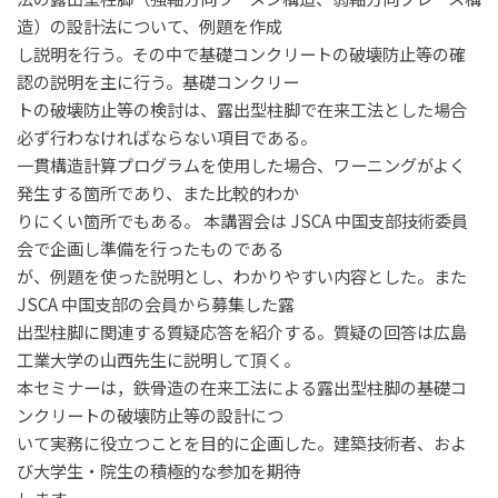
造）の設計法について、例題を作成
し説明を行う。その中で基礎コンクリートの破壊防止等の確
認の説明を主に行う。基礎コンクリー
トの破壊防止等の検討は、
露出型柱脚で在来工法とした場合
必ず行わなければならない項目である。
一貫構造計算プログラムを使用した場合、ワーニングがよく
発生する箇所であり、また比較的わか
りにくい箇所でもある。
本講習会は
JSCA
中国支部技術委員
会で企画し準備を行ったものである
が、例題を使った説明とし、わかりやすい内容とした。また
JSCA
中国支部の会員から募集した露
出型柱脚に関連する質疑応答を紹介する。質疑の回答は広島
工業大学の山西先生に説明して頂く。
本セミナーは，鉄骨造の在来工法による露出型柱脚の基礎コ
ンクリートの破壊防止等の設計につ
いて実務に役立つことを目的に企画した。建築技術者、およ
び大学生・院生の積極的な参加を期待