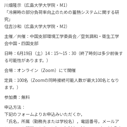
川畑隆示（広島大学大学院・M1）
「冷房時の部分負荷率向上のための蓄熱システムに関する研
究」
住吉沙和（広島大学大学院・M2）
主催／共催：中国支部環境工学委員会／空気調和・衛生工学
会中国・四国支部
日時：6月19日（土）14：15～15：30（終了時刻は多少前後す
る可能性があります。）
会場：オンライン（Zoom）にて開催
定員：100名（Zoomの同時接続可能人数が最大100名となり
ます。）
参加費：無料
申込方法：
下記のフォームよりお申込みいただくか，
「氏名，所属（勤務先または学校名），電話番号，メールア