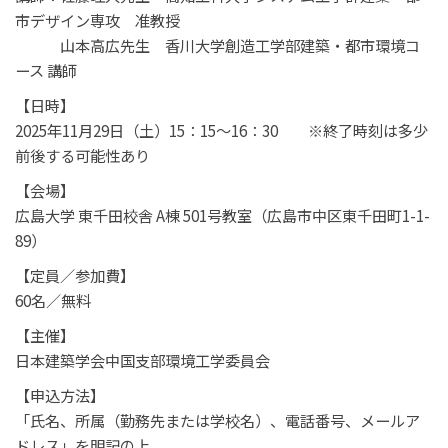
市デザイン専攻 准教授
山本高広先生 香川大学創造工学部建築・都市環境コ
ース 講師
【日時】
2025年11月29日（土）15：15～16：30 ※終了時刻は多少
前後する可能性あり
【会場】
広島大学 東千田校舎 A棟 501号教室（広島市中区東千田町1-1-
89）
【定員／参加費】
60名／無料
【主催】
日本建築学会中国支部環境工学委員会
【申込方法】
「氏名、所属（勤務先または学校名）、電話番号、メールア
ドレス」を明記の上、