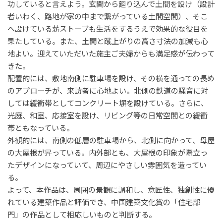
功していると言えよう。玄関から廻り込んで土間を設け（設計
者いわく、路地が家の中まで繋がっている土間空間）、そこ
へ設けている薪ストーブも生活をするうえで効果的な役目を
果たしている。また、土間と蹴上がりの高さ寸法の加減も心
地よい。迎えていただいた施主ご夫婦からも満足感が伝わって
きた。
配置的には、敷地南側に駐車場を設け、その横を通っての長め
のアプローチが、来訪者に心地よい。北側の鉄道の騒音に対
しては緩衝帯としてコンクリート塀を設けている。さらに、
光庭、和室、応接室を設け、リビング等の日常空間との緩衝
帯ともなっている。
外観的には、南側の低層の駐車場から、北側に向かって、母屋
の大屋根が昇っている。内外部とも、大屋根の印象が際立っ
たデザインになっていて、周辺にやさしい雰囲気を造ってい
る。
よって、本作品は、周囲の景観に調和し、意匠性、独創性に優
れている建築作品と評価でき、中国建築文化賞の「住宅部
門」の作品として相応しいものと判断する。