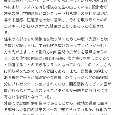
壁面は分割されたり、大きくえぐられたりといった巧みな操
作により、リズムを持ち軽快さを生み出している。設計者が
建築の幾何学的形態とコンクリート打ち放しの材料が周辺に
与える量感、圧迫感を十分に意識し、それを取り除くための
エスキースが繰り返された結果のことであろうと推測され
る。
住宅の内部はその閉鎖性を取り除くために中庭（光庭）と吹
き抜けが設けられ、中庭も吹き抜けのトップライトからも上
方の光がさすことで垂直方向の空間の広がりを意識させられ
る。また住宅の内部は2層とも光庭、吹き抜けを中心にぐるり
と回遊することのできるプランとなっており、このこともさら
に開放感をたかめている要因である。また、建築主の趣味で
ある現代アートが階段室や吹き抜けのブリッジなどの動線部
分にプレゼンテーションされており、回遊動線内にピアノ室が
置かれるなど生活者のライフスタイルが来訪者にも自然に共
有される計画となっている。
外部では診療所併用住宅であることから、敷地の道路に面す
る部分は患者用の駐車スペースに充てられているが、緑化の工