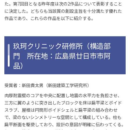
た。第7回目となる昨年度は次の2作品について表彰すること
に決定した。どちらも当該賞の創設主旨を十分満たす優れた
作品であり、これらの作品を以下に紹介する。
玖珂クリニック研修所（構造部
門 所在地：広島県廿日市市阿
品）
受賞者：新田貴太男（新田建築工学研究所）
肉厚耐震壁のコアを中央に配置し地震の水平力を負担させ、
三方に翼のように突き出したブロックを床は扁平梁とボイド
スラブ、屋根は円筒形ボイドシェルと扁平梁の組み合わせ
で、梁のないシンメトリーな空間として構成している。柱も
扁平断面を駆使しており、設計の意図が明確に伝わってくる。