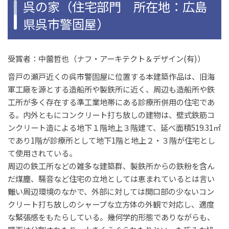
呉の家（住宅部門 所在地：広島
県呉市警固屋）
受賞者：中薗哲也（ナフ・アーキテクト＆デザイン(有)）
音戸の瀬戸近くの呉市警固屋に位置する本建築作品は、旧海
軍工廠を源とする造船所や製鉄所に近く、周辺も造船所や鉄
工所が多く存在する準工業地帯にある診療所併用の住宅であ
る。内外ともにコンクリート打ち放しの建物は、壁式鉄筋コ
ンクリート造による地下１階地上３階建て、延べ面積519.31㎡
であり1階が診療所として地下1階と地上２・３階が住宅とし
て使用されている。
周辺の鉄工所などの雑多な建築群、製鉄所からの鉄粉を含ん
だ煤塵、騒音など住宅の立地としては恵まれているとは言い
難い周辺環境のなかで、外部に対しては開口部の少ないコン
クリート打ち放しのシャープな立方体の外観で対応し、適度
な緊張感をもたらしている。幾何学的形態でありながらも、