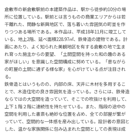
倉敷市の新倉敷駅前の本建築作品は、駅から徒歩約10分の場
所に位置している。駅前とは言うものの商業エリアからは若
干離れた、閑静な新興地区で、落ち着いた雰囲気の町並を作
りつつある場所である。本作品は、平成18年11月に竣工して
いる、地上2階、延べ面積228.97㎡、鉄骨造の建物である。計
画にあたり、よく知られた美観地区を有する倉敷の地で生ま
れ育った施主からの要望、「土間空間を持った和の趣のある
家がほしい」を意識した空間構成に努めている。「昔ながら
の町屋の土間に通ずる様な家」を心がけている点が注目され
る。
鉄骨造とはいうものの、内部の床、天井に木材を多用するこ
とで、木造住宅の良き雰囲気を造っている。さらには、鉄骨造
ならではの大空間を造っていて、そこでの吹抜けを利用して、
上下１階２階に連続性を持たせている。また、階段の途中の
空間を利用した書斎も絶妙な位置を占め、全ての部屋が繋が
っていて、空間的な一体感を産み出している。設計者の意図と
した、温かな家族関係に包み込まれた空間としての表現は成