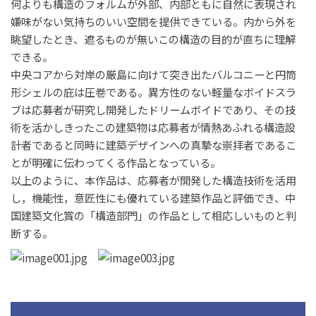
何よりも構造のフォルムが外部、内部ともに自然に表現され
嫌味がない気持ちのいい空間を提供できている。内から外を
眺望したとき、遮るものが無いこの構造の目的が直ちに理解
できる。
中央コアから対岸の厳島に向けて突き出たバルコニーと円筒
形シェルの庇は圧巻である。異方性のない軽量なボイドスラ
ブは応募者が研究し開発したドリームボイドであり、その技
術を活かしきったこの建築物は応募者が情熱あふれる構造設
計者であると同時に建築デザインへの真摯な崇拝者であるこ
とが明確に伝わってくる作品となっている。
以上のように、本作品は、応募者が開発した構造技術を活用
し，機能性，意匠性にも優れている建築作品と評価でき、中
国建築文化賞の「構造部門」の作品として相応しいものと判
断する。